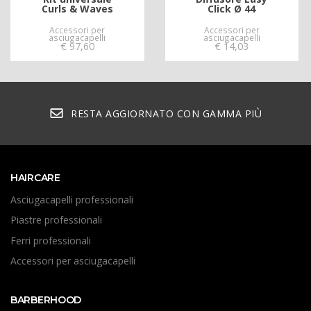
Curls & Waves
Click Ø 44
Accessori per
Accessori per
asciugacapelli
asciugacapelli
€
97,60
€
14,03
RESTA AGGIORNATO CON GAMMA PIÙ
HAIRCARE
Asciugacapelli professionali
Piastre professionali
Ferri professionali
Accessori per asciugacapelli
BARBERHOOD