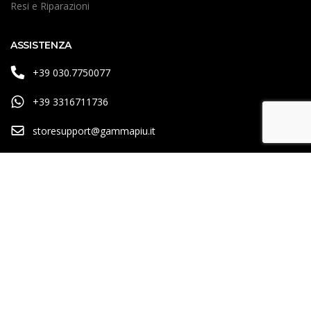
Resi e Riparazioni
ASSISTENZA
+39 030.7750077
+39 3316711736
storesupport@gammapiu.it
© 2026 Gamma Più S.r.l