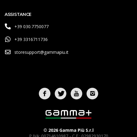
ASSISTANCE
+39 030.7750077
+39 3316711736
storesupport@gammapiu.it
© 2026 Gamma Più S.r.l
P.IVA: 00714610987 - C.F.: 02982930170