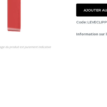
AJOUTER AU
Code: LEVECLIP
Information sur 
s
age du produit est purement indicative