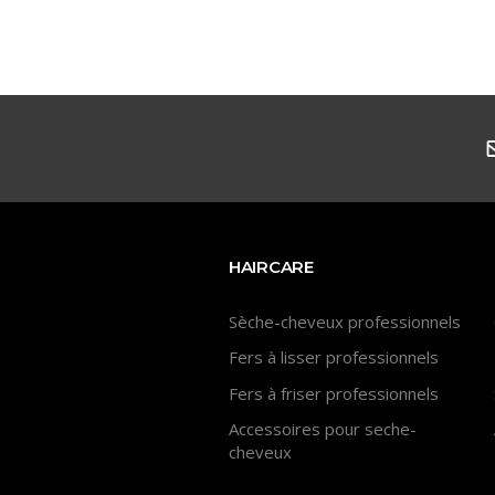
HAIRCARE
Sèche-cheveux professionnels
Fers à lisser professionnels
Fers à friser professionnels
Accessoires pour seche-
cheveux