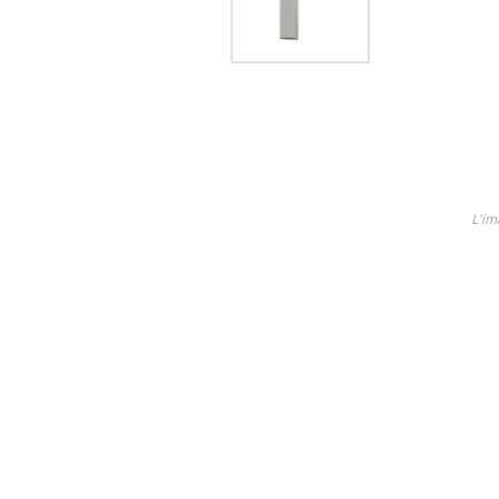
Lame
Ricambi tutti i modelli
Découvrez tous les produit
L'im