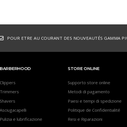
POUR ETRE AU COURANT DES NOUVEAUTÉS GAMMA PI
BARBERHOOD
STORE ONLINE
Clippers
Supporto store online
Trimmers
Metodi di pagamento
Shavers
Paesi e tempi di spedizione
Asciugacapelli
Politique de Confidentialité
Pulizia e lubrificazione
Resi e Riparazioni