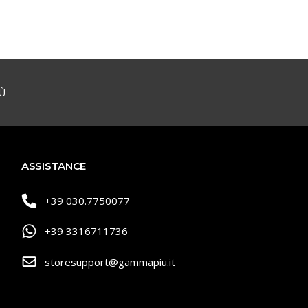
Ù
ASSISTANCE
+39 030.7750077
+39 3316711736
storesupport@gammapiu.it