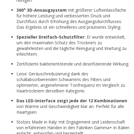
reinigen.
360° 3D-Ansaugsystem
mit größerer Lufteinlassfläche
für höhere Leistung und verbesserten Druck und
Durchfluss durch Erhöhung des Ausgangsdurchflusses.
Das Ergebnis ist ein schnelleres und präziseres Styling.
Spezieller Dreifach-Schutzfilter:
Er wurde entwickelt,
um den maximalen Schutz des Trockners zu
gewährleisten und die tägliche Reinigung und Wartung zu
erleichtern.
Zertifizierte bakterientötende und desinfizierende Wirkung.
Leise: Geräuschreduzierung dank des
schallabsorbierenden Schwamms des Filters und
optimierter, angenehmerer Tonfrequenz im Vergleich zu
Haartrocknern derselben Kategorie.
Das LED-Interface zeigt jede der 12 Kombinationen
von Wärme und Geschwindigkeit klar an. Perfekt für alle
Haartypen.
Stolzes Made in Italy: mit Engagement und Leidenschaft
von erfahrenen Händen in den Fabriken Gamma+ in Italien
erdacht, entworfen und hergestellt.