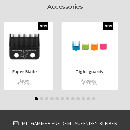
Accessories
NEW
NEW
Tight guards
Echo Blade
Accessori
Lame
€
35,38
€
47,58
MIT GAMMA+ AUF DEM LAUFENDEN BLEIBEN