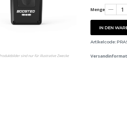
Menge
IN DEN WAR
Artikelcode: P
e
Versandinformat
roduktbilder sind nur für illustrative Zwecke