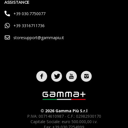
ASSISTANCE
+39 030.7750077
+39 3316711736
storesupport@gammapiu.it
© 2026 Gamma Più S.r.l
P.IVA: 00714610987 - C.F.: 02982930170
Capitale Sociale: euro 500.000,00 i.v.
Fax: +39 030.7254999