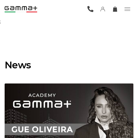
;
News