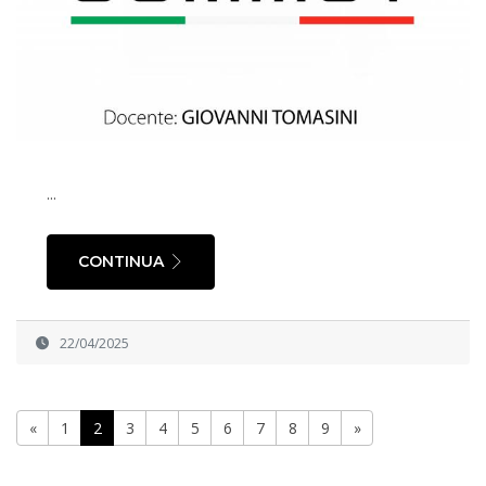
...
CONTINUA
22/04/2025
«
1
2
3
4
5
6
7
8
9
»