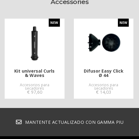
Accessories
NEW
NEW
Kit universal Curls
Difusor Easy Click
& Waves
Ø 44
Accesorios para
Accesorios para
secadores
secadores
€
97,60
€
14,03
MANTENTE ACTUALIZADO CON GAMMA PIU