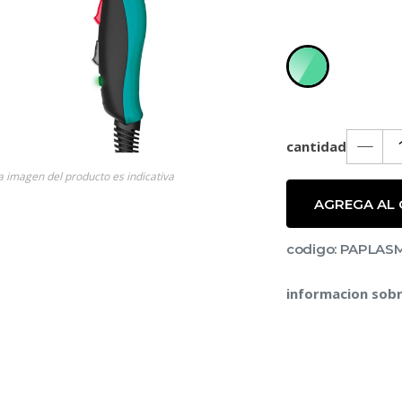
roductos
cantidad
a imagen del producto es indicativa
AGREGA AL
codigo: PAPLA
informacion sobr