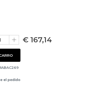
€
167,14
 CARRO
SMABAC269
e el pedido