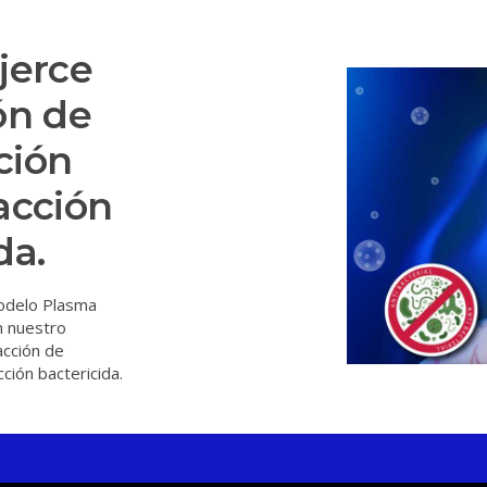
jerce
ón de
ación
acción
da.
odelo Plasma
 nuestro
acción de
cción bactericida.