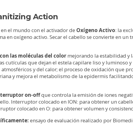
anitizing Action
 en el mundo con el activador de
Oxígeno Activo
: la exc
orma en oxígeno activo. Secar el cabello se convierte en un 
con las moléculas del color
mejorando la estabilidad y l
s cutículas que dejan el estela capilare liso y luminoso y
s atmosféricos y del calor; el proceso de oxidación que pr
riana y mejora el metabolismo de la epidermis facilitando
terruptor on-off
que controla la emisión de iones negati
ello. Interruptor colocado en ION: para obtener un cabello
terruptor colocado en O: para obtener volumen y consistenc
tíficamente:
ensayo de evaluación realizado por Biomedic
.