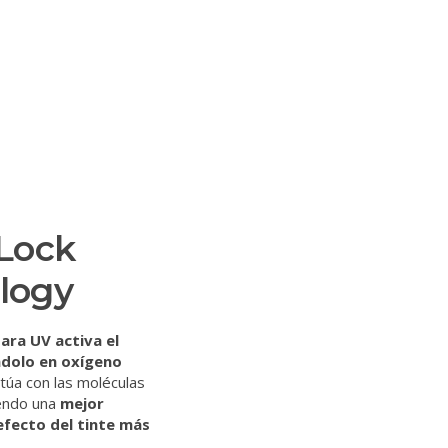
 Lock
logy
ara UV activa el
ndolo en oxígeno
túa con las moléculas
iendo una
mejor
efecto del tinte más