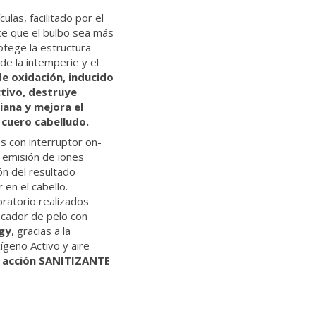
culas, facilitado por el
ce que el bulbo sea más
rotege la estructura
 de la intemperie y el
de oxidación, inducido
ctivo, destruye
iana y mejora el
cuero cabelludo.
s con interruptor on-
a emisión de iones
ón del resultado
en el cabello.
oratorio realizados
secador de pelo con
gy
, gracias a la
geno Activo y aire
a
acción SANITIZANTE