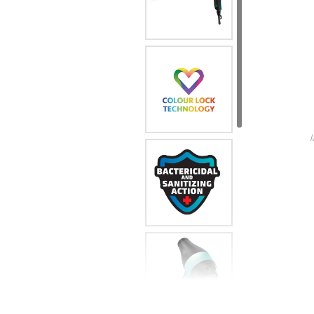
Lame
Ricambi tutti i modelli
descubre todos nuestros p
l