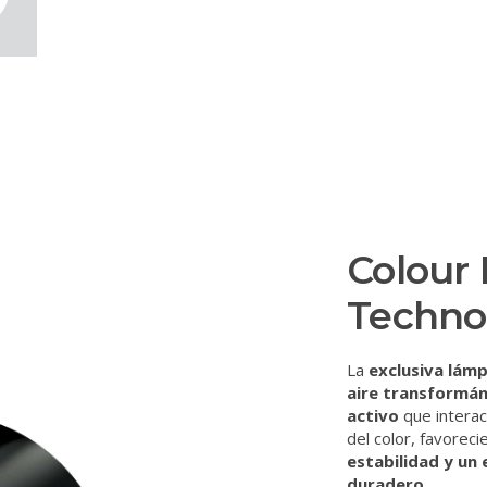
Colour
Techno
La
exclusiva lámp
aire transformá
activo
que interac
del color, favorec
estabilidad y un 
duradero
.