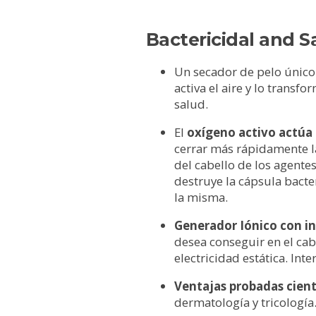
Bactericidal and S
Un secador de pelo único
activa el aire y lo transf
salud.
El
oxígeno activo actúa 
cerrar más rápidamente la
del cabello de los agente
destruye la cápsula bacte
la misma.
Generador Iónico con in
desea conseguir en el cab
electricidad estática. In
Ventajas probadas cien
dermatología y tricología