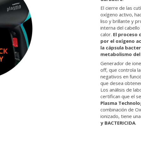
El cierre de las cutí
oxígeno activo, ha
liso y brillante y p
interna del cabello
calor.
El proceso 
por el oxígeno a
la cápsula bacter
metabolismo del 
Generador de ione
off, que controla l
negativos en funci
que desea obtener 
Los análisis de lab
certifican que el 
Plasma Technolo
combinación de Oxí
ionizado, tiene un
y BACTERICIDA
.