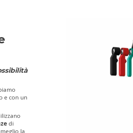
e
ssibilità
bbiamo
co e con un
ilizzano
nze
di
 meglio la