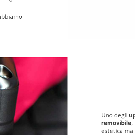
 abbiamo
Uno degli
u
removibile
,
estetica ma 