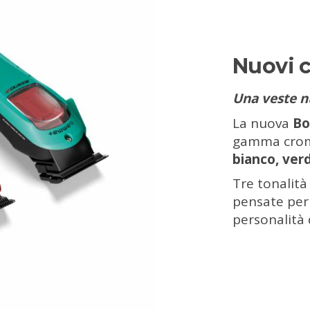
Nuovi c
Una veste n
La nuova
Bo
gamma croma
bianco, ver
Tre tonalit
pensate per f
personalità 