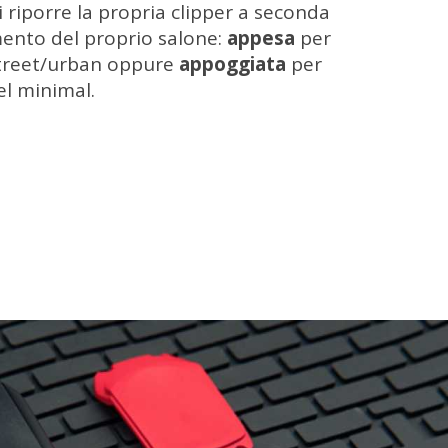
di riporre la propria clipper a seconda
mento del proprio salone:
appesa
per
ù street/urban oppure
appoggiata
per
el minimal.