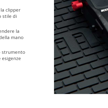
la clipper
stile di
endere la
 della mano
io strumento
e esigenze