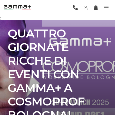
;
QUATTRO
GIORNATE
RICCHE DI
EVENTI CON
GAMMA+ A
COSMOPROF
BOLOGNA!