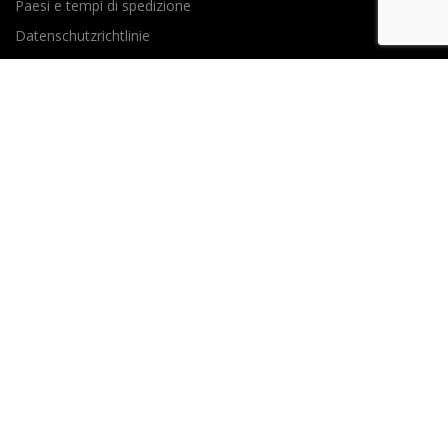
Paesi e tempi di spedizione
Datenschutzrichtlinie
Resi e Riparazioni
ASSISTANCE
+39 030.7750077
+39 3316711736
storesupport@gammapiu.it