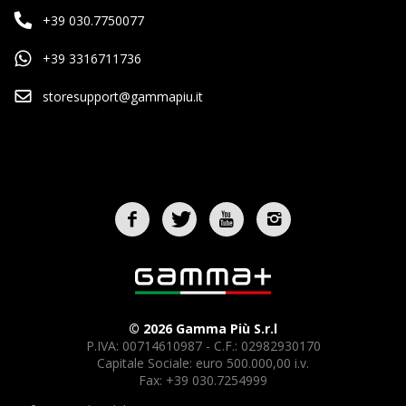
+39 030.7750077
+39 3316711736
storesupport@gammapiu.it
© 2026 Gamma Più S.r.l
P.IVA: 00714610987 - C.F.: 02982930170
Capitale Sociale: euro 500.000,00 i.v.
Fax: +39 030.7254999