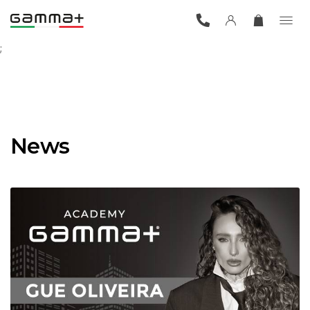
;
News